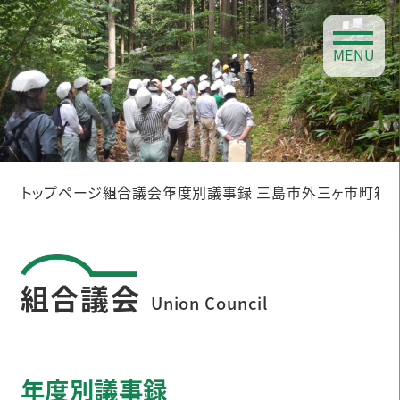
MENU
トップページ
組合議会
年度別議事録 三島市外三ヶ市町箱
組合議会
Union Council
年度別議事録