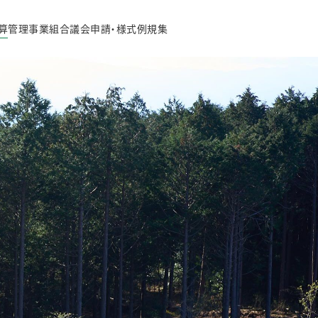
算
管理事業
組合議会
申請・様式
例規集