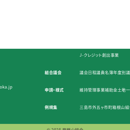
組合概要
概要説明
組織構成
所有面積
予算・決算
年度別予算書
年度別決算書
管理事業
組合直轄林
接待茶屋の森
森
J-クレジット創出事業
組合議会
議会日程
議員名簿
年度別議
oka.jp
申請・様式
維持管理事業補助金
土地一
例規集
三島市外五ヶ市町箱根山組
© 2025 箱根山組合