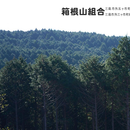
三島市外五ヶ市
三島市外三ヶ市町