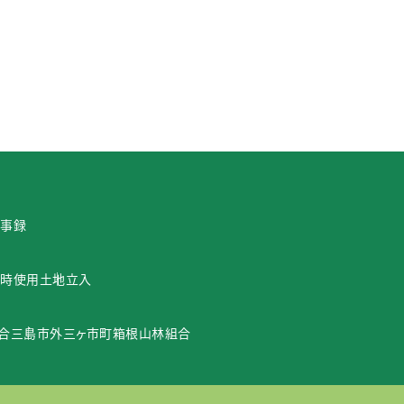
・地図
沿革
計画（共有地基本構想）
の楽校
森林経営計画
事録
時使用
土地立入
合
三島市外三ヶ市町箱根山林組合