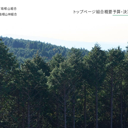
町箱根山組合
トップページ
組合概要
予算・決
箱根山林組合